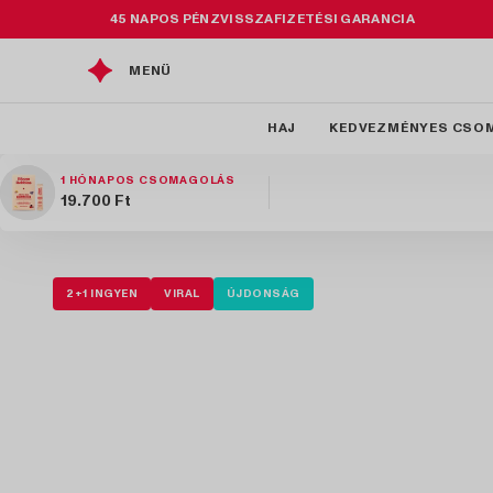
Ugrás a
45 NAPOS PÉNZVISSZAFIZETÉSI GARANCIA
tartalomhoz
MENÜ
HAJ
KEDVEZMÉNYES CSO
1 HÓNAPOS CSOMAGOLÁS
Normál
19.700 Ft
ár
Kihagyás, és
ugrás a
2+1 INGYEN
VIRAL
ÚJDONSÁG
termékadatokra