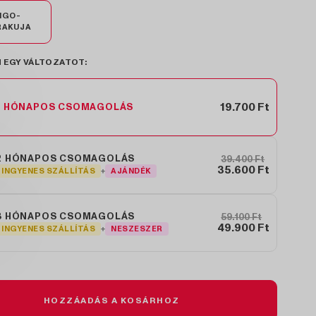
NGO-
RAKUJA
 EGY VÁLTOZATOT:
19.700 Ft
1 HÓNAPOS CSOMAGOLÁS
2 HÓNAPOS CSOMAGOLÁS
39.400 Ft
35.600 Ft
INGYENES SZÁLLÍTÁS
AJÁNDÉK
3 HÓNAPOS CSOMAGOLÁS
59.100 Ft
49.900 Ft
INGYENES SZÁLLÍTÁS
NESZESZER
HOZZÁADÁS A KOSÁRHOZ