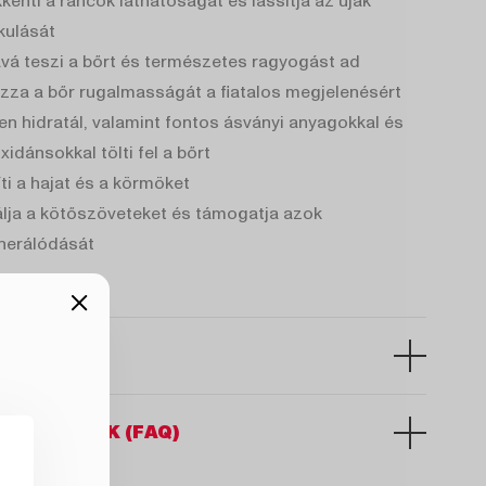
kenti a ráncok láthatóságát és lassítja az újak
kulását
vá teszi a bőrt és természetes ragyogást ad
zza a bőr rugalmasságát a fiatalos megjelenésért
en hidratál, valamint fontos ásványi anyagokkal és
xidánsokkal tölti fel a bőrt
ti a hajat és a körmöket
álja a kötőszöveteket és támogatja azok
nerálódását
TEVŐK
ÁPÉRTÉKE (10 g)
I KÉRDÉSEK (FAQ)
gén Peptan®
7000 mg
-
eral®
500 mg
-