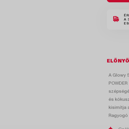
É
A 
ES
ELŐNY
A Glowy 
POWDER a
szépségér
és kókusz
kisimítja
Ragyogó 