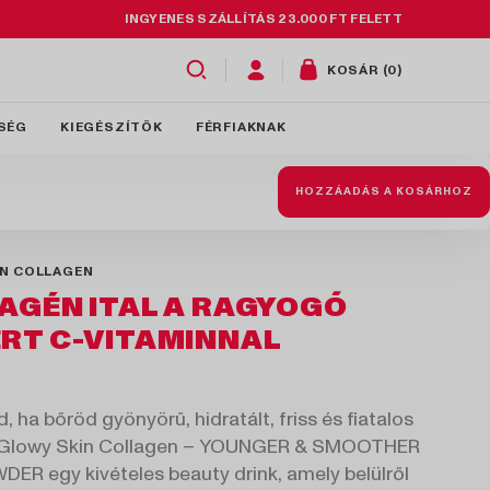
INGYENES SZÁLLÍTÁS 23.000 FT FELETT
KOSÁR (0)
SÉG
KIEGÉSZÍTŐK
FÉRFIAKNAK
HOZZÁADÁS A KOSÁRHOZ
IN COLLAGEN
AGÉN ITAL A RAGYOGÓ
RT C-VITAMINNAL
, ha bőröd gyönyörű, hidratált, friss és fiatalos
 Glowy Skin Collagen – YOUNGER & SMOOTHER
ER egy kivételes beauty drink, amely belülről