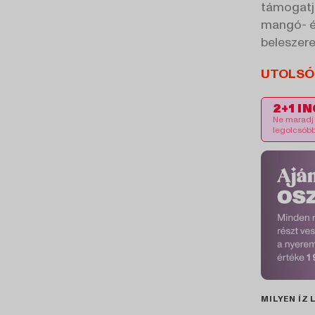
támogatja
mangó- é
beleszere
UTOLSÓ
2+1 I
Ne maradj 
legolcsób
MILYEN ÍZ 