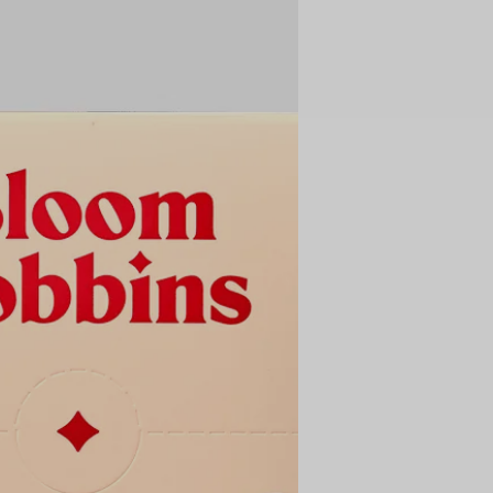
feltüntet
ha a védő
jelöltük 
Nettó t