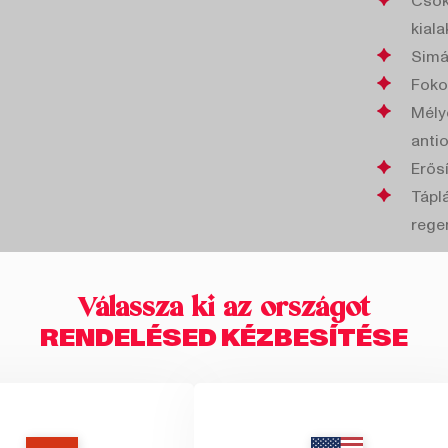
Csök
kiala
Simá
Foko
Mély
antio
Erősí
Tápl
rege
Válassza ki az országot
ÖSSZE
RENDELÉSED KÉZBESÍTÉSE
1 TASAK T
GYAKOR
hal kolla
Coco Min