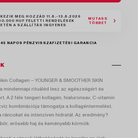
RKEZIK MEG HOZZÁD
11.8.-13.8.2026
MUTASS
30.000 HUF FELETTI RENDELÉSEK
TÖBBET
ETÉN A SZÁLLÍTÁS INGYENES
45 NAPOS PÉNZVISSZAFIZETÉSI GARANCIA
ÖK
Skin Collagen – YOUNGER & SMOOTHER SKIN
 mindennapi rituáléd lesz az egészségért és
t. A 2 féle tengeri kollagén, hialuronsav, C-vitamin
víz kombinációja támogatja a kollagéntermelést,
 a ráncokat és intenzíven hidratál. Az eredmény?
bőr, erősebb haj és keményebb körmök.