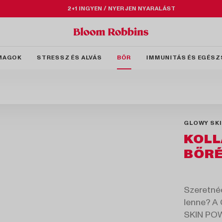
2+1 INGYEN / NYERJEN NYARALÁST
MAGOK
STRESSZ ÉS ALVÁS
BŐR
IMMUNITÁS ÉS EGÉSZ
GLOWY SK
KOLL
BŐRÉ
Szeretnéd
lenne? A
SKIN POWD